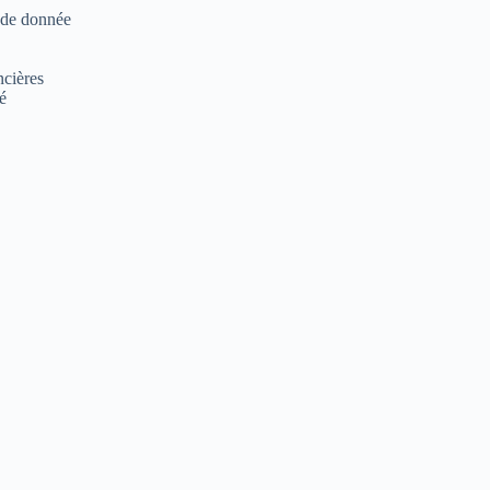
iode donnée
ncières
té