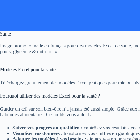
Passer
au
contenu
Santé
Image promotionnelle en français pour des modèles Excel de santé, in
poids, glycémie & nutrition ».
Modèles Excel pour la santé
Téléchargez gratuitement des modèles Excel pratiques pour mieux suivr
Pourquoi utiliser des modèles Excel pour la santé ?
Garder un œil sur son bien-être n’a jamais été aussi simple. Grâce aux
habitudes alimentaires. Ces outils vous aident à :
Suivre vos progrès au quotidien :
contrôlez vos résultats avec 
Visualiser vos données :
transformez vos chiffres en graphiques 
Adapter les modèles à vos besoins :
ajoutez vos propres catégo