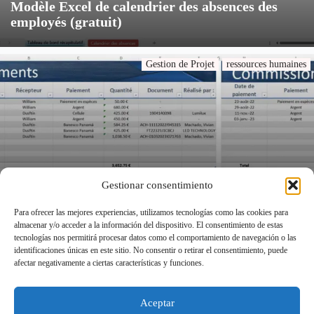
Modèle Excel de calendrier des absences des
employés (gratuit)
Gestion de Projet
ressources humaines
Gestionar consentimiento
Modèle Excel de Gestion des Clients Potentiels
Para ofrecer las mejores experiencias, utilizamos tecnologías como las cookies para
almacenar y/o acceder a la información del dispositivo. El consentimiento de estas
tecnologías nos permitirá procesar datos como el comportamiento de navegación o las
identificaciones únicas en este sitio. No consentir o retirar el consentimiento, puede
Politique relative aux cookies
afectar negativamente a ciertas características y funciones.
Politique de confidentialité
Mentions légales
Page de Contact – ModèlesExcel.com
Aceptar
Conditions Générales d’Utilisation (CGU)