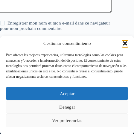
Enregistrer mon nom et mon e-mail dans ce navigateur
pour mon prochain commentaire.
Gestionar consentimiento
Laisser un commentaire
Para ofrecer las mejores experiencias, utilizamos tecnologías como las cookies para
almacenar y/o acceder a la información del dispositivo. El consentimiento de estas
tecnologías nos permitirá procesar datos como el comportamiento de navegación o las
identificaciones únicas en este sitio. No consentir o retirar el consentimiento, puede
Politique relative aux cookies
afectar negativamente a ciertas características y funciones.
Politique de confidentialité
Mentions légales
Page de Contact – ModèlesExcel.com
Aceptar
Conditions Générales d’Utilisation (CGU)
À propos de nous
FAQ – Foire aux questions
Denegar
Ver preferencias
© {année en cours} - Tous droits réservés