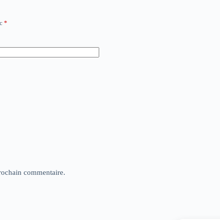
ec
*
rochain commentaire.