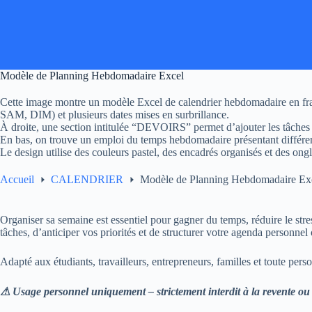
Passer
au
contenu
Modèle de Planning Hebdomadaire Excel
Cette image montre un modèle Excel de calendrier hebdomadaire en f
SAM, DIM) et plusieurs dates mises en surbrillance.
À droite, une section intitulée “DEVOIRS” permet d’ajouter les tâches
En bas, on trouve un emploi du temps hebdomadaire présentant différente
Le design utilise des couleurs pastel, des encadrés organisés et des ongl
Accueil
CALENDRIER
Modèle de Planning Hebdomadaire Ex
Organiser sa semaine est essentiel pour gagner du temps, réduire le st
tâches, d’anticiper vos priorités et de structurer votre agenda personnel
Adapté aux étudiants, travailleurs, entrepreneurs, familles et toute pers
⚠ Usage personnel uniquement – strictement interdit à la revente ou