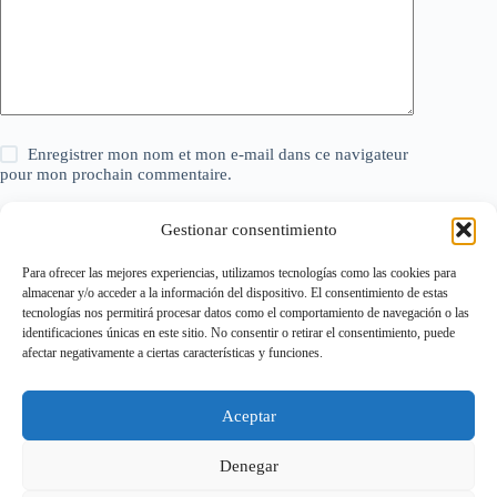
Enregistrer mon nom et mon e-mail dans ce navigateur
pour mon prochain commentaire.
Gestionar consentimiento
Laisser un commentaire
Para ofrecer las mejores experiencias, utilizamos tecnologías como las cookies para
almacenar y/o acceder a la información del dispositivo. El consentimiento de estas
tecnologías nos permitirá procesar datos como el comportamiento de navegación o las
identificaciones únicas en este sitio. No consentir o retirar el consentimiento, puede
Politique relative aux cookies
afectar negativamente a ciertas características y funciones.
Politique de confidentialité
Mentions légales
Page de Contact – ModèlesExcel.com
Aceptar
Conditions Générales d’Utilisation (CGU)
À propos de nous
FAQ – Foire aux questions
Denegar