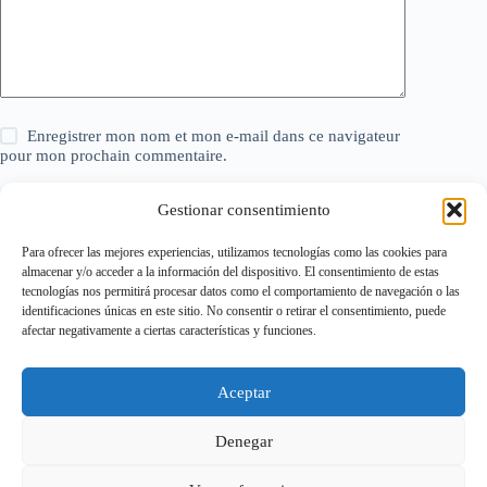
Enregistrer mon nom et mon e-mail dans ce navigateur
pour mon prochain commentaire.
Gestionar consentimiento
Laisser un commentaire
Para ofrecer las mejores experiencias, utilizamos tecnologías como las cookies para
almacenar y/o acceder a la información del dispositivo. El consentimiento de estas
tecnologías nos permitirá procesar datos como el comportamiento de navegación o las
identificaciones únicas en este sitio. No consentir o retirar el consentimiento, puede
Politique relative aux cookies
afectar negativamente a ciertas características y funciones.
Politique de confidentialité
Mentions légales
Page de Contact – ModèlesExcel.com
Aceptar
Conditions Générales d’Utilisation (CGU)
À propos de nous
FAQ – Foire aux questions
Denegar