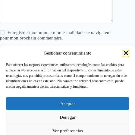
Enregistrer mon nom et mon e-mail dans ce navigateur
pour mon prochain commentaire.
Gestionar consentimiento
Laisser un commentaire
Para ofrecer las mejores experiencias, utilizamos tecnologías como las cookies para
almacenar y/o acceder a la información del dispositivo. El consentimiento de estas
tecnologías nos permitirá procesar datos como el comportamiento de navegación o las
identificaciones únicas en este sitio. No consentir o retirar el consentimiento, puede
Politique relative aux cookies
afectar negativamente a ciertas características y funciones.
Politique de confidentialité
Mentions légales
Page de Contact – ModèlesExcel.com
Aceptar
Conditions Générales d’Utilisation (CGU)
À propos de nous
FAQ – Foire aux questions
Denegar
Ver preferencias